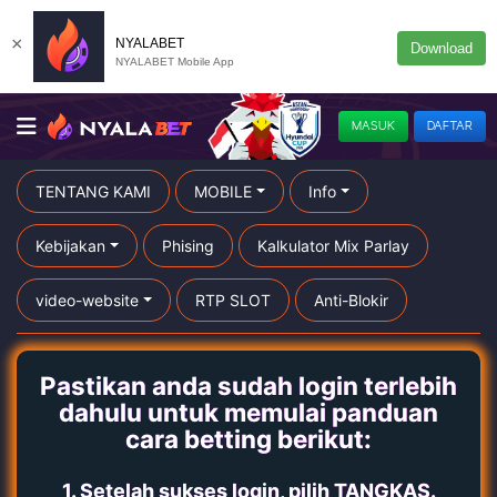
×
NYALABET
Download
NYALABET Mobile App
MASUK
DAFTAR
TENTANG KAMI
MOBILE
Info
Kebijakan
Phising
Kalkulator Mix Parlay
video-website
RTP SLOT
Anti-Blokir
Pastikan anda sudah login terlebih
dahulu untuk memulai panduan
cara betting berikut:
1. Setelah sukses login, pilih TANGKAS.