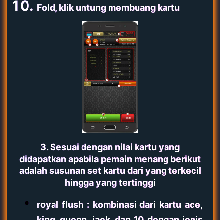
Fold, klik untung membuang kartu
3. Sesuai dengan nilai kartu yang
didapatkan apabila pemain menang berikut
adalah susunan set kartu dari yang terkecil
hingga yang tertinggi
royal flush : kombinasi dari kartu ace,
king, queen, jack, dan 10 dengan jenis