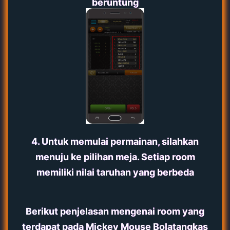
beruntung
4. Untuk memulai permainan, silahkan
menuju ke pilihan meja. Setiap room
memiliki nilai taruhan yang berbeda
Berikut penjelasan mengenai room yang
terdapat pada Mickey Mouse Bolatangkas