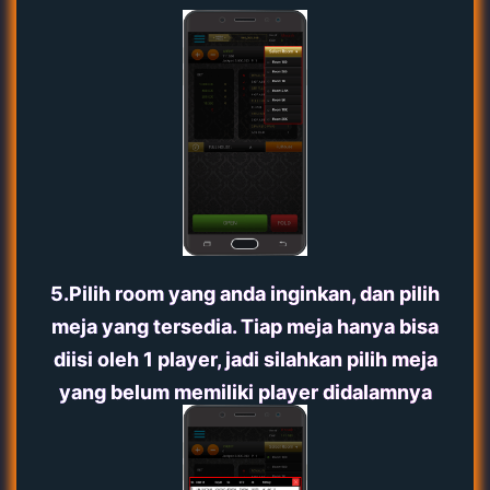
5.Pilih room yang anda inginkan, dan pilih
meja yang tersedia. Tiap meja hanya bisa
diisi oleh 1 player, jadi silahkan pilih meja
yang belum memiliki player didalamnya