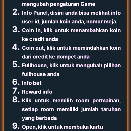
mengubah pengaturan Game
Info Panel, disini anda bisa melihat info
user id, jumlah koin anda, nomor meja.
Coin in, klik untuk menambahkan koin
ke credit anda
Coin out, klik untuk memindahkan koin
dari credit ke dompet anda
Fullhouse, klik untuk mengubah pilihan
fullhouse anda
Info bet
Reward info
Klik untuk memilih room permainan,
setiap room memiliki jumlah taruhan
yang berbeda
Open, klik untuk membuka kartu