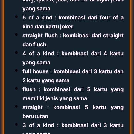
yang sama
5 of a kind : kombinasi dari four of a
kind dan kartu joker
straight flush : kombinasi dari straight
dan flush
4 of a kind : kombinasi dari 4 kartu
yang sama
full house : kombinasi dari 3 kartu dan
2 kartu yang sama
flush : kombinasi dari 5 kartu yang
memiliki jenis yang sama
straight : kombinasi 5 kartu yang
berurutan
3 of a kind : kombinasi dari 3 kartu