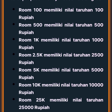
Room 100 memiliki nilai taruhan 100
Rupiah
Room 500 memiliki nilai taruhan 500
Rupiah
Room 1K memiliki nilai taruhan 1000
Rupiah
Room 2.5K memiliki nilai taruhan 2500
Rupiah
Room 5K memiliki nilai taruhan 5000
Rupiah
Room 10K memiliki nilai taruhan 10000
Rupiah
Room 25K memiliki nilai taruhan
25000 Rupiah