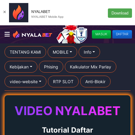
×
NYALABET
Download
NYALABET Mobile App
MASUK
DAFTAR
TENTANG KAMI
MOBILE
Info
Kebijakan
Phising
Kalkulator Mix Parlay
video-website
RTP SLOT
Anti-Blokir
VIDEO NYALABET
Tutorial Daftar